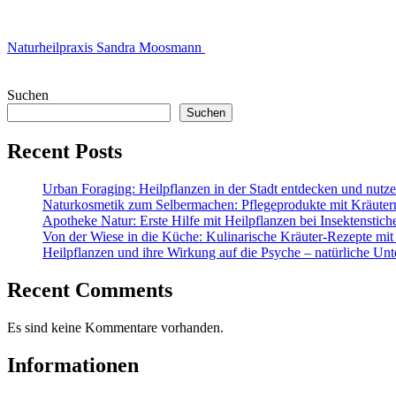
Naturheilpraxis Sandra Moosmann
Suchen
Suchen
Recent Posts
Urban Foraging: Heilpflanzen in der Stadt entdecken und nutz
Naturkosmetik zum Selbermachen: Pflegeprodukte mit Kräuter
Apotheke Natur: Erste Hilfe mit Heilpflanzen bei Insektenstic
Von der Wiese in die Küche: Kulinarische Kräuter-Rezepte mit
Heilpflanzen und ihre Wirkung auf die Psyche – natürliche Unt
Recent Comments
Es sind keine Kommentare vorhanden.
Informationen