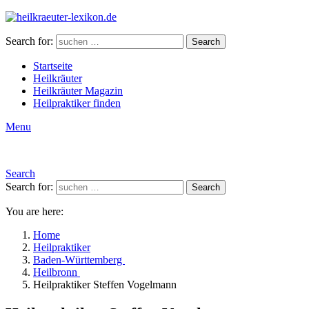
Search for:
Search
Startseite
Heilkräuter
Heilkräuter Magazin
Heilpraktiker finden
Menu
Search
Search for:
Search
You are here:
Home
Heilpraktiker
Baden-Württemberg
Heilbronn
Heilpraktiker Steffen Vogelmann