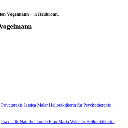
ffen Vogelmann
– in
Heilbronn
.
n Vogelmann
Privatpraxis Jessica Maler Heilpraktikerin für Psychotherapie
Praxis für Naturheilkunde Frau Maria Wächter Heilpraktikerin