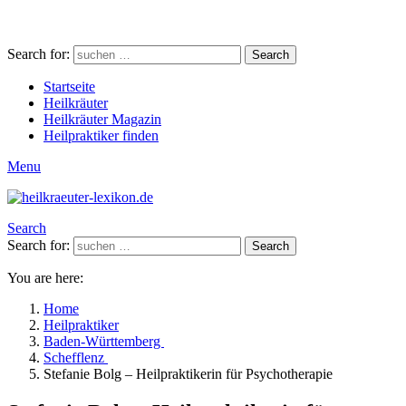
Search for:
Search
Startseite
Heilkräuter
Heilkräuter Magazin
Heilpraktiker finden
Menu
Search
Search for:
Search
You are here:
Home
Heilpraktiker
Baden-Württemberg
Schefflenz
Stefanie Bolg – Heilpraktikerin für Psychotherapie