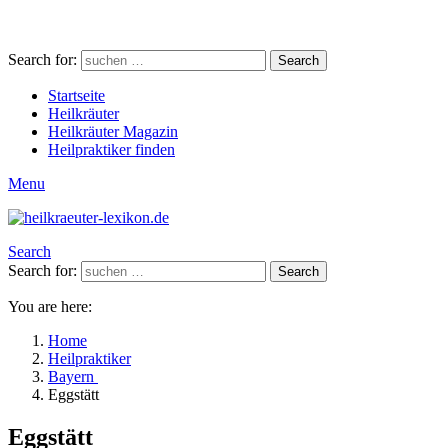
Search for:
Search
Startseite
Heilkräuter
Heilkräuter Magazin
Heilpraktiker finden
Menu
Search
Search for:
Search
You are here:
Home
Heilpraktiker
Bayern
Eggstätt
Eggstätt