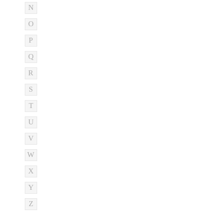
N
O
P
Q
R
S
T
U
V
W
X
Y
Z