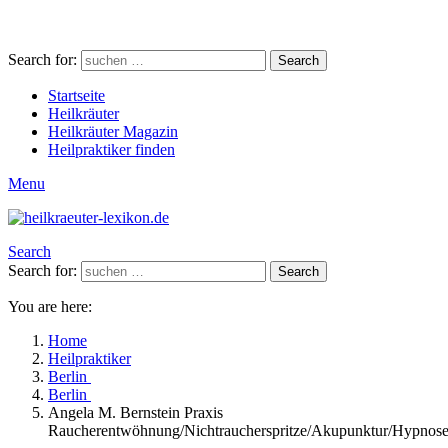
Search for:
Search
Startseite
Heilkräuter
Heilkräuter Magazin
Heilpraktiker finden
Menu
Search
Search for:
Search
You are here:
Home
Heilpraktiker
Berlin
Berlin
Angela M. Bernstein Praxis
Raucherentwöhnung/Nichtraucherspritze/Akupunktur/Hypnos