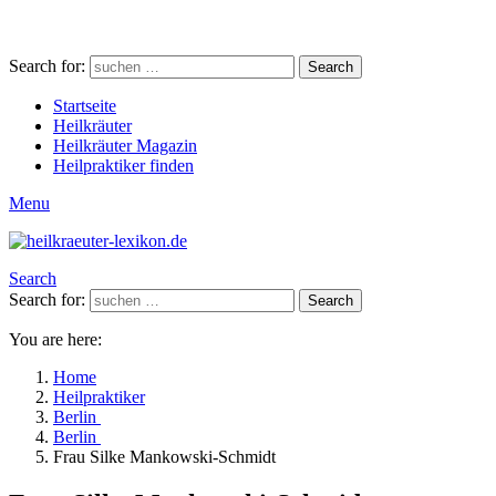
Search for:
Search
Startseite
Heilkräuter
Heilkräuter Magazin
Heilpraktiker finden
Menu
Search
Search for:
Search
You are here:
Home
Heilpraktiker
Berlin
Berlin
Frau Silke Mankowski-Schmidt