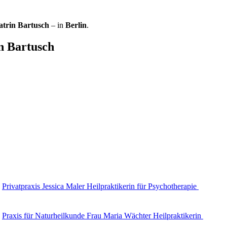
atrin Bartusch
– in
Berlin
.
n Bartusch
Privatpraxis Jessica Maler Heilpraktikerin für Psychotherapie
Praxis für Naturheilkunde Frau Maria Wächter Heilpraktikerin