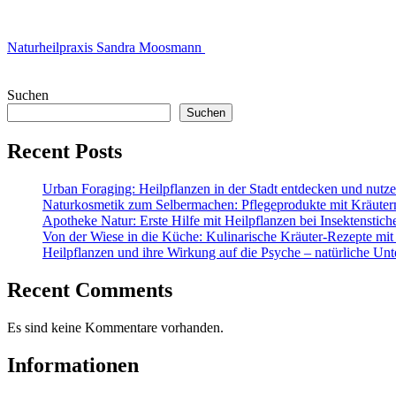
Naturheilpraxis Sandra Moosmann
Suchen
Suchen
Recent Posts
Urban Foraging: Heilpflanzen in der Stadt entdecken und nutz
Naturkosmetik zum Selbermachen: Pflegeprodukte mit Kräuter
Apotheke Natur: Erste Hilfe mit Heilpflanzen bei Insektenstic
Von der Wiese in die Küche: Kulinarische Kräuter-Rezepte mit
Heilpflanzen und ihre Wirkung auf die Psyche – natürliche Unt
Recent Comments
Es sind keine Kommentare vorhanden.
Informationen