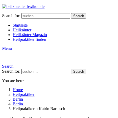
Search for:
Search
Startseite
Heilkräuter
Heilkräuter Magazin
Heilpraktiker finden
Menu
Search
Search for:
Search
You are here:
Home
Heilpraktiker
Berlin
Berlin
Heilpraktikerin Katrin Bartusch