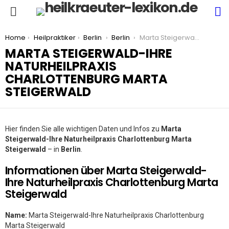
S
Menu
You are here:
Home
Heilpraktiker
Berlin
Berlin
Marta Steigerwald-Ihre Naturheilpraxis Charlottenburg Marta Steigerwald
MARTA STEIGERWALD-IHRE
NATURHEILPRAXIS
CHARLOTTENBURG MARTA
STEIGERWALD
Hier finden Sie alle wichtigen Daten und Infos zu
Marta
Steigerwald-Ihre Naturheilpraxis Charlottenburg Marta
Steigerwald
– in
Berlin
.
Informationen über Marta Steigerwald-
Ihre Naturheilpraxis Charlottenburg Marta
Steigerwald
Name:
Marta Steigerwald-Ihre Naturheilpraxis Charlottenburg
Marta Steigerwald