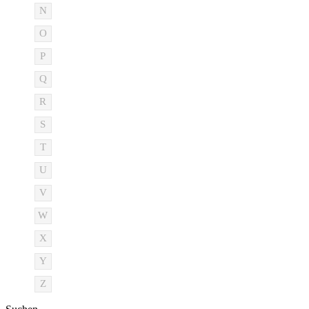
N
O
P
Q
R
S
T
U
V
W
X
Y
Z