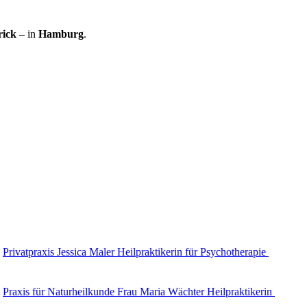
rick
– in
Hamburg
.
Privatpraxis Jessica Maler Heilpraktikerin für Psychotherapie
Praxis für Naturheilkunde Frau Maria Wächter Heilpraktikerin