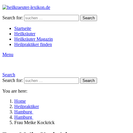
Search for:
Search
Startseite
Heilkräuter
Heilkräuter Magazin
Heilpraktiker finden
Menu
Search
Search for:
Search
You are here:
Home
Heilpraktiker
Hamburg
Hamburg
Frau Meike Kockrick