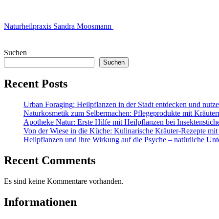
Naturheilpraxis Sandra Moosmann
Suchen
Suchen
Recent Posts
Urban Foraging: Heilpflanzen in der Stadt entdecken und nutz
Naturkosmetik zum Selbermachen: Pflegeprodukte mit Kräuter
Apotheke Natur: Erste Hilfe mit Heilpflanzen bei Insektenstic
Von der Wiese in die Küche: Kulinarische Kräuter-Rezepte mit
Heilpflanzen und ihre Wirkung auf die Psyche – natürliche Unt
Recent Comments
Es sind keine Kommentare vorhanden.
Informationen