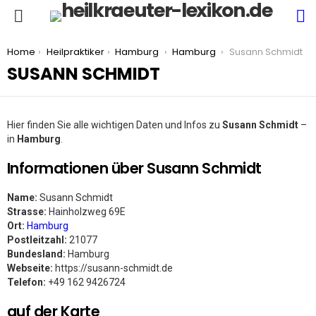
S
Menu
You are here:
Home
Heilpraktiker
Hamburg
Hamburg
Susann Schmidt
SUSANN SCHMIDT
Hier finden Sie alle wichtigen Daten und Infos zu
Susann Schmidt
–
in
Hamburg
.
Informationen über Susann Schmidt
Name:
Susann Schmidt
Strasse:
Hainholzweg 69E
Ort:
Hamburg
Postleitzahl:
21077
Bundesland:
Hamburg
Webseite:
https://susann-schmidt.de
Telefon:
+49 162 9426724
auf der Karte