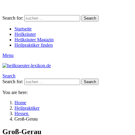
Search for:
Search
Startseite
Heilkräuter
Heilkräuter Magazin
Heilpraktiker finden
Menu
Search
Search for:
Search
You are here:
Home
Heilpraktiker
Hessen
Groß-Gerau
Groß-Gerau