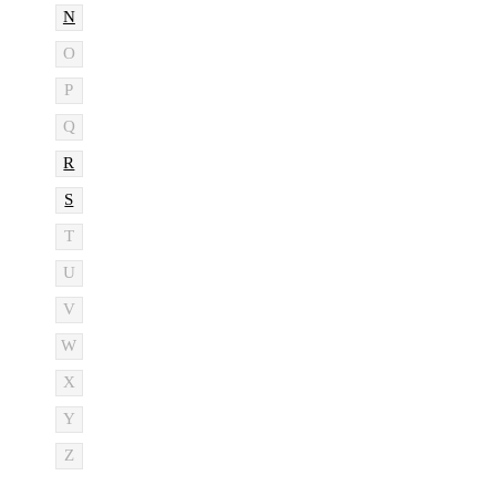
N
O
P
Q
R
S
T
U
V
W
X
Y
Z