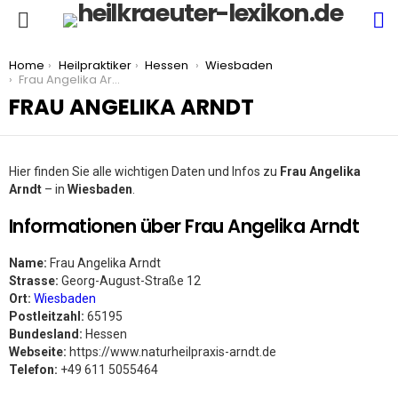
S
Menu
You are here:
Home
Heilpraktiker
Hessen
Wiesbaden
Frau Angelika Arndt
FRAU ANGELIKA ARNDT
Hier finden Sie alle wichtigen Daten und Infos zu
Frau Angelika
Arndt
– in
Wiesbaden
.
Informationen über Frau Angelika Arndt
Name:
Frau Angelika Arndt
Strasse:
Georg-August-Straße 12
Ort:
Wiesbaden
Postleitzahl:
65195
Bundesland:
Hessen
Webseite:
https://www.naturheilpraxis-arndt.de
Telefon:
+49 611 5055464