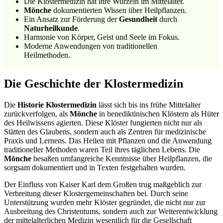
Die Klostermedizin hat ihre Wurzeln im Mittelalter.
Mönche
dokumentierten Wissen über Heilpflanzen.
Ein Ansatz zur Förderung der
Gesundheit
durch
Naturheilkunde
.
Harmonie von Körper, Geist und Seele im Fokus.
Moderne Anwendungen von traditionellen
Heilmethoden.
Die Geschichte der Klostermedizin
Die
Historie Klostermedizin
lässt sich bis ins frühe Mittelalter
zurückverfolgen, als
Mönche
in benediktinischen Klöstern als Hüter
des Heilwissens agierten. Diese Klöster fungierten nicht nur als
Stätten des Glaubens, sondern auch als Zentren für medizinische
Praxis und Lernens. Das Heilen mit Pflanzen und die Anwendung
traditioneller Methoden waren Teil ihres täglichen Lebens. Die
Mönche
besaßen umfangreiche Kenntnisse über Heilpflanzen, die
sorgsam dokumentiert und in Texten festgehalten wurden.
Der Einfluss von Kaiser Karl dem Großen trug maßgeblich zur
Verbreitung dieser Klostergemeinschaften bei. Durch seine
Unterstützung wurden mehr Klöster gegründet, die nicht nur zur
Ausbreitung des Christentums, sondern auch zur Weiterentwicklung
der mittelalterlichen Medizin wesentlich für die Gesellschaft