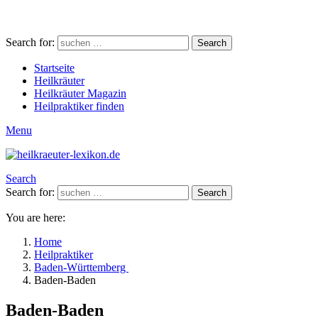
Search for:
Search
Startseite
Heilkräuter
Heilkräuter Magazin
Heilpraktiker finden
Menu
Search
Search for:
Search
You are here:
Home
Heilpraktiker
Baden-Württemberg
Baden-Baden
Baden-Baden