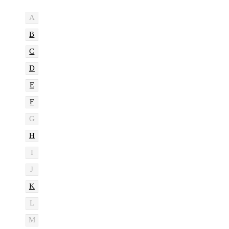
A
B
C
D
E
F
G
H
I
J
K
L
M