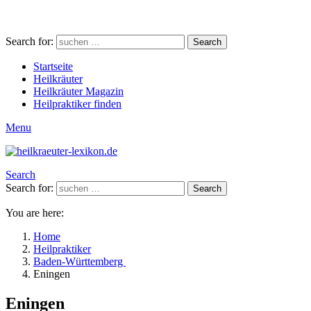
Search for:
Search
Startseite
Heilkräuter
Heilkräuter Magazin
Heilpraktiker finden
Menu
Search
Search for:
Search
You are here:
Home
Heilpraktiker
Baden-Württemberg
Eningen
Eningen