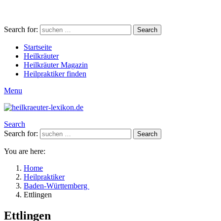
Search for:
Search
Startseite
Heilkräuter
Heilkräuter Magazin
Heilpraktiker finden
Menu
Search
Search for:
Search
You are here:
Home
Heilpraktiker
Baden-Württemberg
Ettlingen
Ettlingen