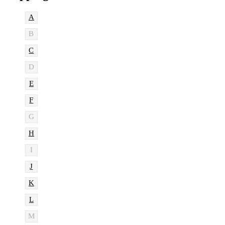
A
B
C
D
E
F
G
H
I
J
K
L
M