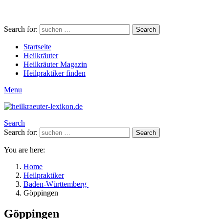
Search for:
Search
Startseite
Heilkräuter
Heilkräuter Magazin
Heilpraktiker finden
Menu
Search
Search for:
Search
You are here:
Home
Heilpraktiker
Baden-Württemberg
Göppingen
Göppingen