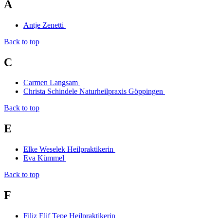
A
Antje Zenetti
Back to top
C
Carmen Langsam
Christa Schindele Naturheilpraxis Göppingen
Back to top
E
Elke Weselek Heilpraktikerin
Eva Kümmel
Back to top
F
Filiz Elif Tepe Heilpraktikerin