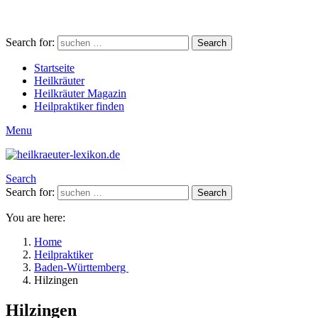
Search for:
Search
Startseite
Heilkräuter
Heilkräuter Magazin
Heilpraktiker finden
Menu
Search
Search for:
Search
You are here:
Home
Heilpraktiker
Baden-Württemberg
Hilzingen
Hilzingen