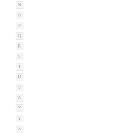
N
O
P
Q
R
S
T
U
V
W
X
Y
Z