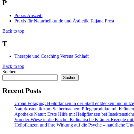
P
Praxis Auszeit
Praxis für Naturheilkunde und Ästhetik Tatjana Prost
Back to top
T
Therapie und Coaching Verena Schladt
Back to top
Suchen
Suchen
Recent Posts
Urban Foraging: Heilpflanzen in der Stadt entdecken und nutz
Naturkosmetik zum Selbermachen: Pflegeprodukte mit Kräuter
Apotheke Natur: Erste Hilfe mit Heilpflanzen bei Insektenstic
Von der Wiese in die Küche: Kulinarische Kräuter-Rezepte mit
Heilpflanzen und ihre Wirkung auf die Psyche – natürliche Unt