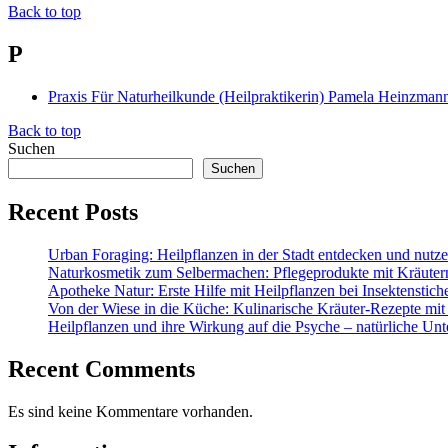
Back to top
P
Praxis Für Naturheilkunde (Heilpraktikerin) Pamela Heinzma
Back to top
Suchen
Suchen
Recent Posts
Urban Foraging: Heilpflanzen in der Stadt entdecken und nutz
Naturkosmetik zum Selbermachen: Pflegeprodukte mit Kräuter
Apotheke Natur: Erste Hilfe mit Heilpflanzen bei Insektenstic
Von der Wiese in die Küche: Kulinarische Kräuter-Rezepte mit
Heilpflanzen und ihre Wirkung auf die Psyche – natürliche Unt
Recent Comments
Es sind keine Kommentare vorhanden.