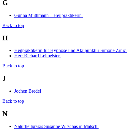
G
Gunna Muthmann – Heilpraktikerin
Back to top
H
Heilpraktikerin für Hypnose und Akupunktur Simone Zrnic
Herr Richard Leimeister
Back to top
J
Jochen Bredel
Back to top
N
Naturheilpraxis Susanne Witschas in Malsch