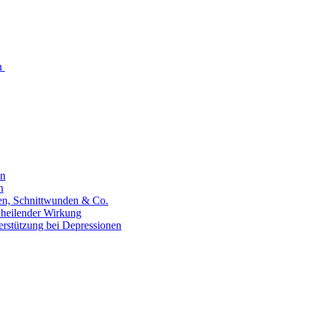
nn
en
n
hen, Schnittwunden & Co.
 heilender Wirkung
erstützung bei Depressionen