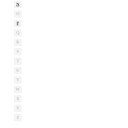
N
O
P
Q
R
S
T
U
V
W
X
Y
Z