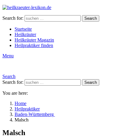
Search for:
Search
Startseite
Heilkräuter
Heilkräuter Magazin
Heilpraktiker finden
Menu
Search
Search for:
Search
You are here:
Home
Heilpraktiker
Baden-Württemberg
Malsch
Malsch