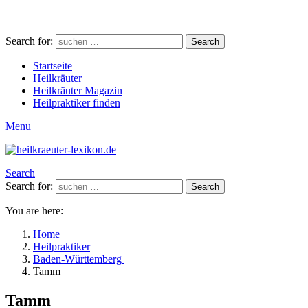
Search for:
Search
Startseite
Heilkräuter
Heilkräuter Magazin
Heilpraktiker finden
Menu
Search
Search for:
Search
You are here:
Home
Heilpraktiker
Baden-Württemberg
Tamm
Tamm