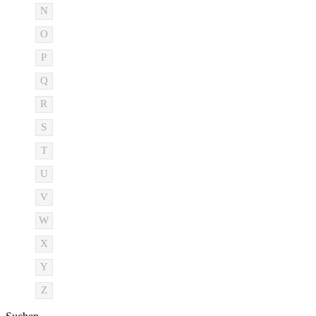
N
O
P
Q
R
S
T
U
V
W
X
Y
Z