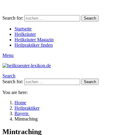
Search for:
Search
Startseite
Heilkräuter
Heilkräuter Magazin
Heilpraktiker finden
Menu
Search
Search for:
Search
You are here:
Home
Heilpraktiker
Bayern
Mintraching
Mintraching