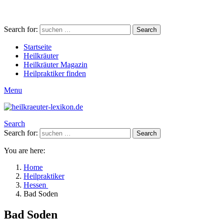
Search for:
Search
Startseite
Heilkräuter
Heilkräuter Magazin
Heilpraktiker finden
Menu
Search
Search for:
Search
You are here:
Home
Heilpraktiker
Hessen
Bad Soden
Bad Soden