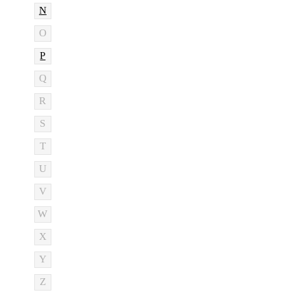
N
O
P
Q
R
S
T
U
V
W
X
Y
Z