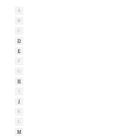
A
B
C
D
E
F
G
H
I
J
K
L
M