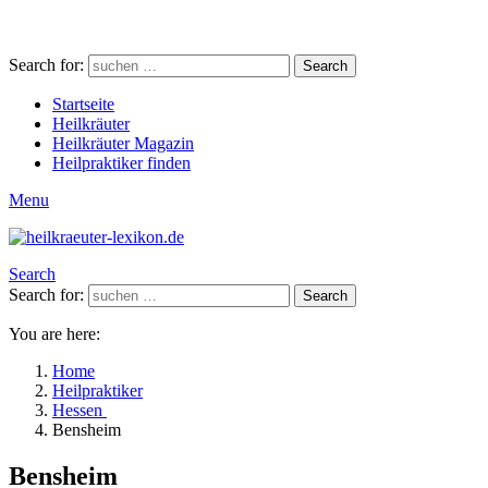
Search for:
Search
Startseite
Heilkräuter
Heilkräuter Magazin
Heilpraktiker finden
Menu
Search
Search for:
Search
You are here:
Home
Heilpraktiker
Hessen
Bensheim
Bensheim