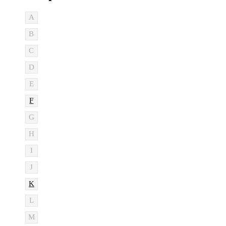
A
B
C
D
E
F
G
H
I
J
K
L
M