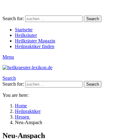
Search for:
Search
Startseite
Heilkräuter
Heilkräuter Magazin
Heilpraktiker finden
Menu
Search
Search for:
Search
You are here:
Home
Heilpraktiker
Hessen
Neu-Anspach
Neu-Anspach