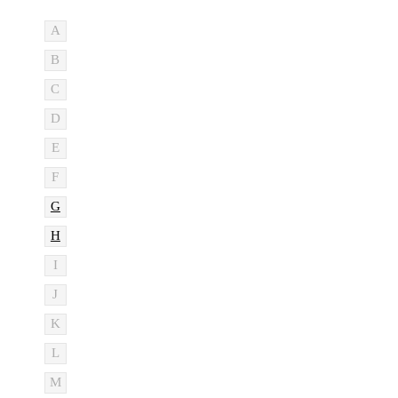
A
B
C
D
E
F
G
H
I
J
K
L
M