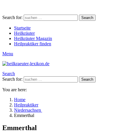
Search for:
Search
Startseite
Heilkräuter
Heilkräuter Magazin
Heilpraktiker finden
Menu
Search
Search for:
Search
You are here:
Home
Heilpraktiker
Niedersachsen
Emmerthal
Emmerthal