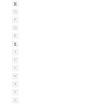
N
O
P
Q
R
S
T
U
V
W
X
Y
Z