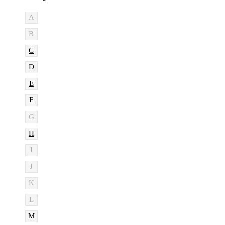
A
B
C
D
E
F
G
H
I
J
K
L
M