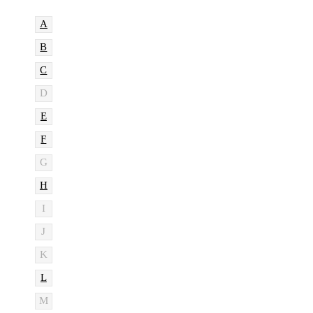
A
B
C
D
E
F
G
H
I
J
K
L
M