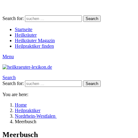
Search for:
Search
Startseite
Heilkräuter
Heilkräuter Magazin
Heilpraktiker finden
Menu
Search
Search for:
Search
You are here:
Home
Heilpraktiker
Nordrhein-Westfalen
Meerbusch
Meerbusch