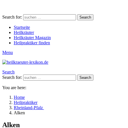
Search for:
Search
Startseite
Heilkräuter
Heilkräuter Magazin
Heilpraktiker finden
Menu
Search
Search for:
Search
You are here:
Home
Heilpraktiker
Rheinland-Pfalz
Alken
Alken