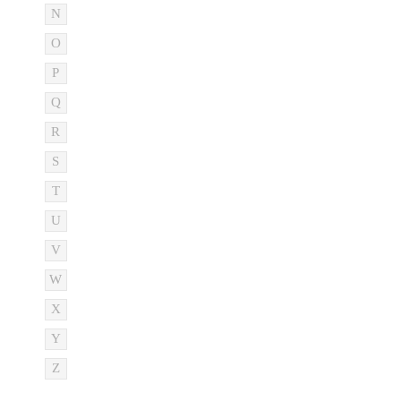
N
O
P
Q
R
S
T
U
V
W
X
Y
Z