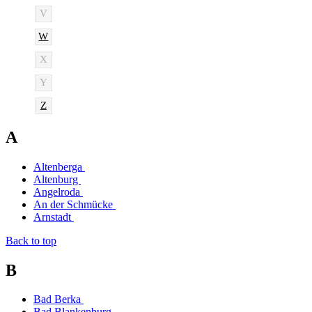
V
W
X
Y
Z
A
Altenberga
Altenburg
Angelroda
An der Schmücke
Arnstadt
Back to top
B
Bad Berka
Bad Blankenburg