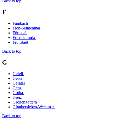
Back to top
F
Fambach
Floh-Seligenthal
Föritztal
Friedrichroda
Fröttstädt
Back to top
G
Gefell
Geisa
Geratal
Gera
Gotha
Greiz
Großengottern
Günthersleben-Wechmar
Back to top