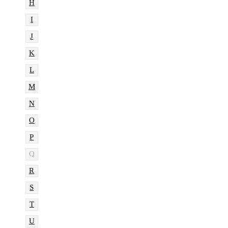
H
I
J
K
L
M
N
O
P
Q
R
S
T
U