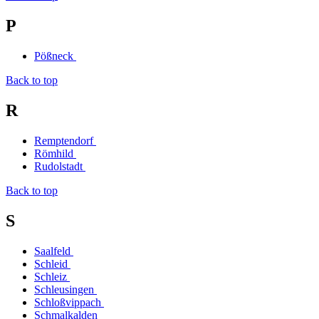
P
Pößneck
Back to top
R
Remptendorf
Römhild
Rudolstadt
Back to top
S
Saalfeld
Schleid
Schleiz
Schleusingen
Schloßvippach
Schmalkalden