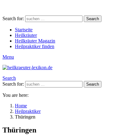
Search for:
Search
Startseite
Heilkräuter
Heilkräuter Magazin
Heilpraktiker finden
Menu
Search
Search for:
Search
You are here:
Home
Heilpraktiker
Thüringen
Thüringen