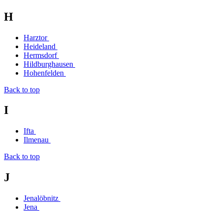
H
Harztor
Heideland
Hermsdorf
Hildburghausen
Hohenfelden
Back to top
I
Ifta
Ilmenau
Back to top
J
Jenalöbnitz
Jena