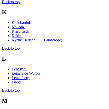
Back to top
K
Kleinbartloff
Kölleda
Kriebitzsch
Krölpa
Kyffhäuserland (OT Günserode)
Back to top
L
Lehesten
Leinefelde-Worbis
Leutenberg
Lucka
Back to top
M