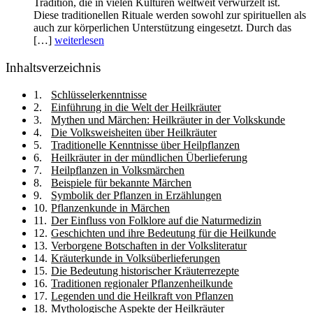
Tradition, die in vielen Kulturen weltweit verwurzelt ist.
Diese traditionellen Rituale werden sowohl zur spirituellen als
auch zur körperlichen Unterstützung eingesetzt. Durch das
[…]
weiterlesen
Inhaltsverzeichnis
Schlüsselerkenntnisse
Einführung in die Welt der Heilkräuter
Mythen und Märchen: Heilkräuter in der Volkskunde
Die Volksweisheiten über Heilkräuter
Traditionelle Kenntnisse über Heilpflanzen
Heilkräuter in der mündlichen Überlieferung
Heilpflanzen in Volksmärchen
Beispiele für bekannte Märchen
Symbolik der Pflanzen in Erzählungen
Pflanzenkunde in Märchen
Der Einfluss von Folklore auf die Naturmedizin
Geschichten und ihre Bedeutung für die Heilkunde
Verborgene Botschaften in der Volksliteratur
Kräuterkunde in Volksüberlieferungen
Die Bedeutung historischer Kräuterrezepte
Traditionen regionaler Pflanzenheilkunde
Legenden und die Heilkraft von Pflanzen
Mythologische Aspekte der Heilkräuter