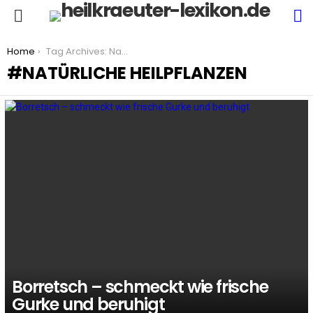
S
Menu
You are here:
Home
Tag Archives: Natürliche Heilpflanzen
NATÜRLICHE HEILPFLANZEN
LATEST
STORIES
Borretsch – schmeckt wie frische
Gurke und beruhigt