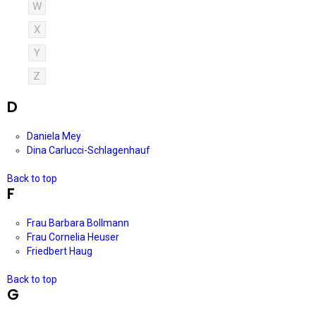
W
X
Y
Z
D
Daniela Mey
Dina Carlucci-Schlagenhauf
Back to top
F
Frau Barbara Bollmann
Frau Cornelia Heuser
Friedbert Haug
Back to top
G