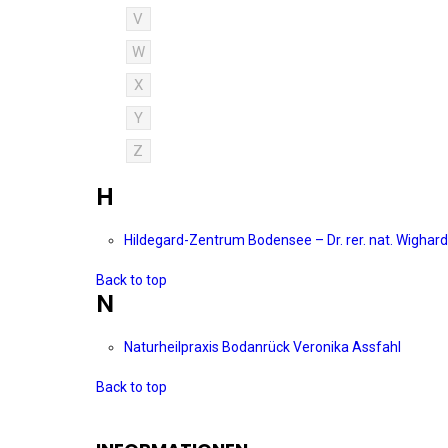
V
W
X
Y
Z
H
Hildegard-Zentrum Bodensee – Dr. rer. nat. Wighar
Back to top
N
Naturheilpraxis Bodanrück Veronika Assfahl
Back to top