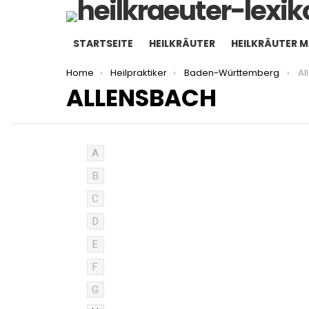
STARTSEITE
HEILKRÄUTER
HEILKRÄUTER 
You are here:
Home
Heilpraktiker
Baden-Württemberg
Al
ALLENSBACH
A
B
C
D
E
F
G