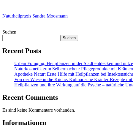
Naturheilpraxis Sandra Moosmann
Suchen
Suchen
Recent Posts
Urban Foraging: Heilpflanzen in der Stadt entdecken und nutz
Naturkosmetik zum Selbermachen: Pflegeprodukte mit Kräuter
Apotheke Natur: Erste Hilfe mit Heilpflanzen bei Insektenstic
Von der Wiese in die Küche: Kulinarische Kräuter-Rezepte mit
Heilpflanzen und ihre Wirkung auf die Psyche – natürliche Unt
Recent Comments
Es sind keine Kommentare vorhanden.
Informationen