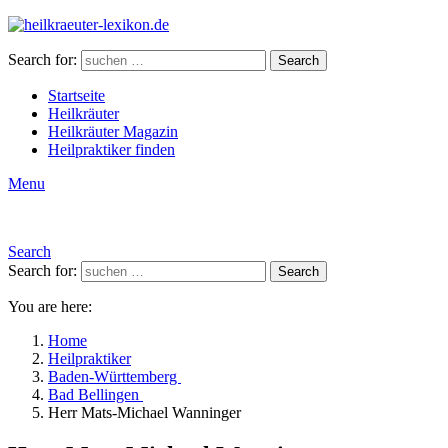
Search for:
Search
Startseite
Heilkräuter
Heilkräuter Magazin
Heilpraktiker finden
Menu
Search
Search for:
Search
You are here:
Home
Heilpraktiker
Baden-Württemberg
Bad Bellingen
Herr Mats-Michael Wanninger