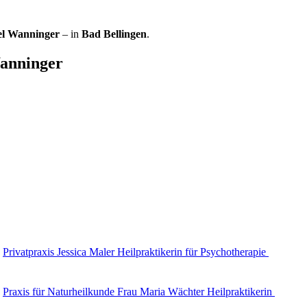
el Wanninger
– in
Bad Bellingen
.
anninger
Privatpraxis Jessica Maler Heilpraktikerin für Psychotherapie
Praxis für Naturheilkunde Frau Maria Wächter Heilpraktikerin