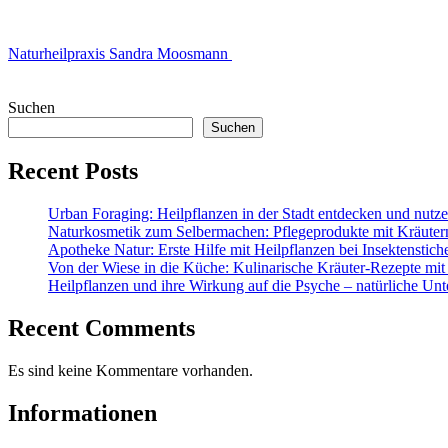
Naturheilpraxis Sandra Moosmann
Suchen
Suchen
Recent Posts
Urban Foraging: Heilpflanzen in der Stadt entdecken und nutz
Naturkosmetik zum Selbermachen: Pflegeprodukte mit Kräuter
Apotheke Natur: Erste Hilfe mit Heilpflanzen bei Insektenstic
Von der Wiese in die Küche: Kulinarische Kräuter-Rezepte mit
Heilpflanzen und ihre Wirkung auf die Psyche – natürliche Unt
Recent Comments
Es sind keine Kommentare vorhanden.
Informationen