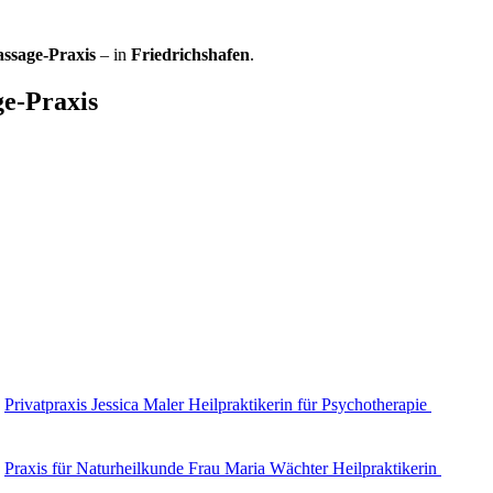
ssage-Praxis
– in
Friedrichshafen
.
e-Praxis
Privatpraxis Jessica Maler Heilpraktikerin für Psychotherapie
Praxis für Naturheilkunde Frau Maria Wächter Heilpraktikerin