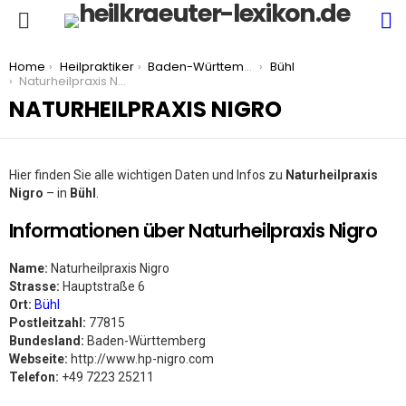
S
Menu
You are here:
Home
Heilpraktiker
Baden-Württemberg
Bühl
Naturheilpraxis Nigro
NATURHEILPRAXIS NIGRO
Hier finden Sie alle wichtigen Daten und Infos zu
Naturheilpraxis
Nigro
– in
Bühl
.
Informationen über Naturheilpraxis Nigro
Name:
Naturheilpraxis Nigro
Strasse:
Hauptstraße 6
Ort:
Bühl
Postleitzahl:
77815
Bundesland:
Baden-Württemberg
Webseite:
http://www.hp-nigro.com
Telefon:
+49 7223 25211