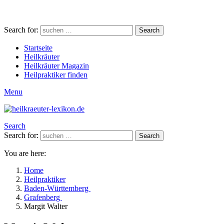
Search for:
Search
Startseite
Heilkräuter
Heilkräuter Magazin
Heilpraktiker finden
Menu
Search
Search for:
Search
You are here:
Home
Heilpraktiker
Baden-Württemberg
Grafenberg
Margit Walter