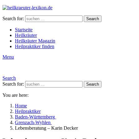
Search for:
Search
Startseite
Heilkräuter
Heilkräuter Magazin
Heilpraktiker finden
Menu
Search
Search for:
Search
You are here:
Home
Heilpraktiker
Baden-Württemberg
Grenzach-Wyhlen
Lebensberatung – Karin Decker