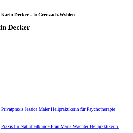
 Karin Decker
– in
Grenzach-Wyhlen
.
in Decker
Privatpraxis Jessica Maler Heilpraktikerin für Psychotherapie
Praxis für Naturheilkunde Frau Maria Wächter Heilpraktikerin