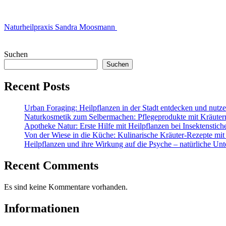
Naturheilpraxis Sandra Moosmann
Suchen
Suchen
Recent Posts
Urban Foraging: Heilpflanzen in der Stadt entdecken und nutz
Naturkosmetik zum Selbermachen: Pflegeprodukte mit Kräuter
Apotheke Natur: Erste Hilfe mit Heilpflanzen bei Insektenstic
Von der Wiese in die Küche: Kulinarische Kräuter-Rezepte mit
Heilpflanzen und ihre Wirkung auf die Psyche – natürliche Unt
Recent Comments
Es sind keine Kommentare vorhanden.
Informationen