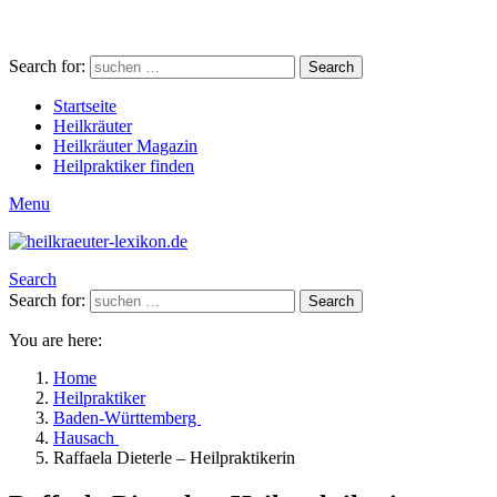
Search for:
Search
Startseite
Heilkräuter
Heilkräuter Magazin
Heilpraktiker finden
Menu
Search
Search for:
Search
You are here:
Home
Heilpraktiker
Baden-Württemberg
Hausach
Raffaela Dieterle – Heilpraktikerin