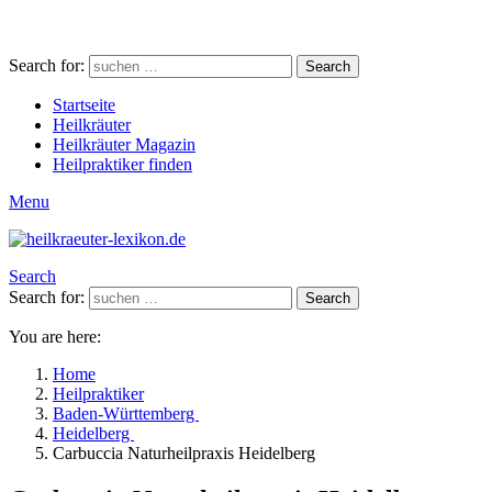
Search for:
Search
Startseite
Heilkräuter
Heilkräuter Magazin
Heilpraktiker finden
Menu
Search
Search for:
Search
You are here:
Home
Heilpraktiker
Baden-Württemberg
Heidelberg
Carbuccia Naturheilpraxis Heidelberg