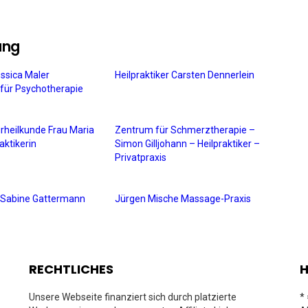
ung
essica Maler
Heilpraktiker Carsten Dennerlein
n für Psychotherapie
urheilkunde Frau Maria
Zentrum für Schmerztherapie –
aktikerin
Simon Gilljohann – Heilpraktiker –
Privatpraxis
in Sabine Gattermann
Jürgen Mische Massage-Praxis
RECHTLICHES
H
Unsere Webseite finanziert sich durch platzierte
*