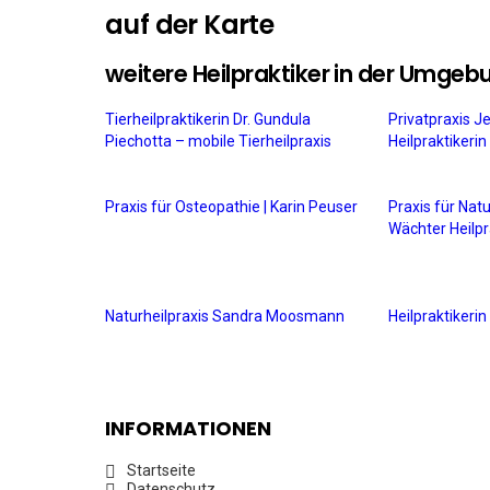
auf der Karte
weitere Heilpraktiker in der Umgeb
Tierheilpraktikerin Dr. Gundula
Privatpraxis J
Piechotta – mobile Tierheilpraxis
Heilpraktikeri
Praxis für Osteopathie | Karin Peuser
Praxis für Nat
Wächter Heilpr
Naturheilpraxis Sandra Moosmann
Heilpraktiker
INFORMATIONEN
Startseite
Datenschutz