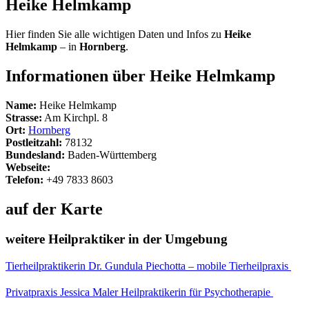
Heike Helmkamp
Hier finden Sie alle wichtigen Daten und Infos zu
Heike
Helmkamp
– in
Hornberg
.
Informationen über Heike Helmkamp
Name:
Heike Helmkamp
Strasse:
Am Kirchpl. 8
Ort:
Hornberg
Postleitzahl:
78132
Bundesland:
Baden-Württemberg
Webseite:
Telefon:
+49 7833 8603
auf der Karte
weitere Heilpraktiker in der Umgebung
Tierheilpraktikerin Dr. Gundula Piechotta – mobile Tierheilpraxis
Privatpraxis Jessica Maler Heilpraktikerin für Psychotherapie