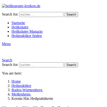
Search for:
Search
Startseite
Heilkräuter
Heilkräuter Magazin
Heilpraktiker finden
Menu
Search
Search for:
Search
You are here:
Home
Heilpraktiker
Baden-Württemberg
Meißenheim
Kerstin Häs Heilpraktikerin