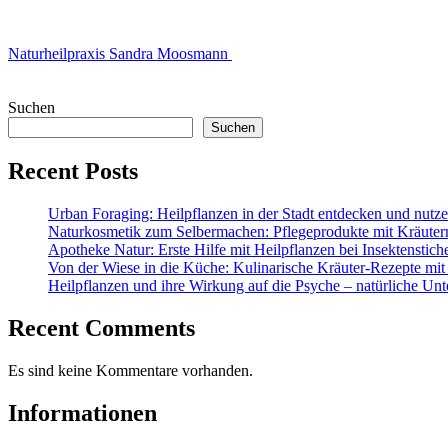
Naturheilpraxis Sandra Moosmann
Suchen
Suchen
Recent Posts
Urban Foraging: Heilpflanzen in der Stadt entdecken und nutz
Naturkosmetik zum Selbermachen: Pflegeprodukte mit Kräuter
Apotheke Natur: Erste Hilfe mit Heilpflanzen bei Insektenstic
Von der Wiese in die Küche: Kulinarische Kräuter-Rezepte mit
Heilpflanzen und ihre Wirkung auf die Psyche – natürliche Unt
Recent Comments
Es sind keine Kommentare vorhanden.
Informationen