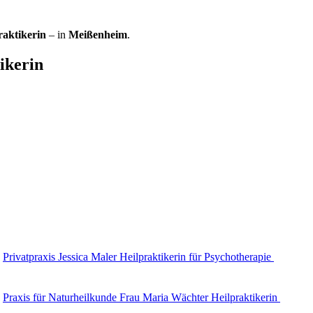
raktikerin
– in
Meißenheim
.
ikerin
Privatpraxis Jessica Maler Heilpraktikerin für Psychotherapie
Praxis für Naturheilkunde Frau Maria Wächter Heilpraktikerin