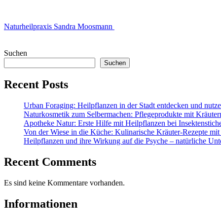
Naturheilpraxis Sandra Moosmann
Suchen
Suchen
Recent Posts
Urban Foraging: Heilpflanzen in der Stadt entdecken und nutz
Naturkosmetik zum Selbermachen: Pflegeprodukte mit Kräuter
Apotheke Natur: Erste Hilfe mit Heilpflanzen bei Insektenstic
Von der Wiese in die Küche: Kulinarische Kräuter-Rezepte mit
Heilpflanzen und ihre Wirkung auf die Psyche – natürliche Unt
Recent Comments
Es sind keine Kommentare vorhanden.
Informationen