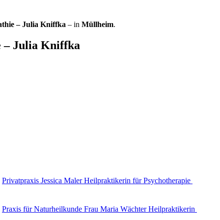
thie – Julia Kniffka
– in
Müllheim
.
 – Julia Kniffka
Privatpraxis Jessica Maler Heilpraktikerin für Psychotherapie
Praxis für Naturheilkunde Frau Maria Wächter Heilpraktikerin