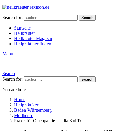
Search for:
Search
Startseite
Heilkräuter
Heilkräuter Magazin
Heilpraktiker finden
Menu
Search
Search for:
Search
You are here:
Home
Heilpraktiker
Baden-Württemberg
Müllheim
Praxis für Osteopathie – Julia Kniffka