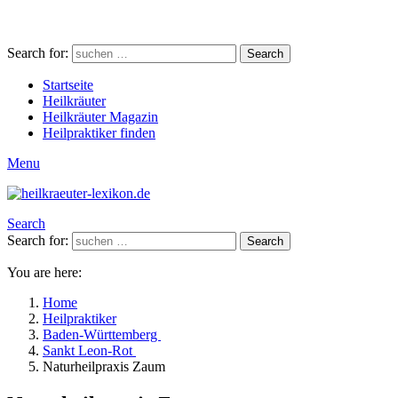
Search for:
Search
Startseite
Heilkräuter
Heilkräuter Magazin
Heilpraktiker finden
Menu
Search
Search for:
Search
You are here:
Home
Heilpraktiker
Baden-Württemberg
Sankt Leon-Rot
Naturheilpraxis Zaum