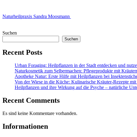
Naturheilpraxis Sandra Moosmann
Suchen
Suchen
Recent Posts
Urban Foraging: Heilpflanzen in der Stadt entdecken und nutz
Naturkosmetik zum Selbermachen: Pflegeprodukte mit Kräuter
Apotheke Natur: Erste Hilfe mit Heilpflanzen bei Insektenstic
Von der Wiese in die Küche: Kulinarische Kräuter-Rezepte mit
Heilpflanzen und ihre Wirkung auf die Psyche – natürliche Unt
Recent Comments
Es sind keine Kommentare vorhanden.
Informationen