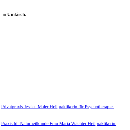
– in
Umkirch
.
Privatpraxis Jessica Maler Heilpraktikerin für Psychotherapie
Praxis für Naturheilkunde Frau Maria Wächter Heilpraktikerin