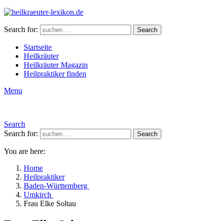
Search for:
Search
Startseite
Heilkräuter
Heilkräuter Magazin
Heilpraktiker finden
Menu
Search
Search for:
Search
You are here:
Home
Heilpraktiker
Baden-Württemberg
Umkirch
Frau Elke Soltau