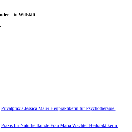
ender
– in
Willstätt
.
r
Privatpraxis Jessica Maler Heilpraktikerin für Psychotherapie
Praxis für Naturheilkunde Frau Maria Wächter Heilpraktikerin