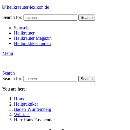
Search for:
Search
Startseite
Heilkräuter
Heilkräuter Magazin
Heilpraktiker finden
Menu
Search
Search for:
Search
You are here:
Home
Heilpraktiker
Baden-Württemberg
Willstätt
Herr Hans Fassbender