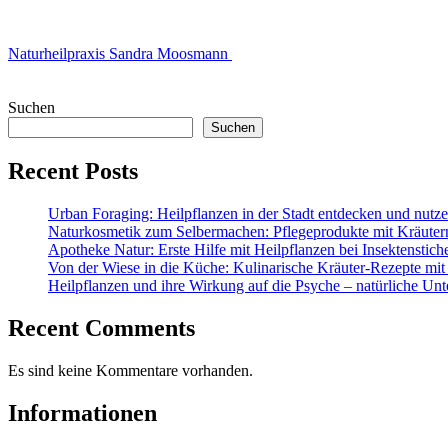
Naturheilpraxis Sandra Moosmann
Suchen
Suchen
Recent Posts
Urban Foraging: Heilpflanzen in der Stadt entdecken und nutz
Naturkosmetik zum Selbermachen: Pflegeprodukte mit Kräuter
Apotheke Natur: Erste Hilfe mit Heilpflanzen bei Insektenstic
Von der Wiese in die Küche: Kulinarische Kräuter-Rezepte mit
Heilpflanzen und ihre Wirkung auf die Psyche – natürliche Unt
Recent Comments
Es sind keine Kommentare vorhanden.
Informationen